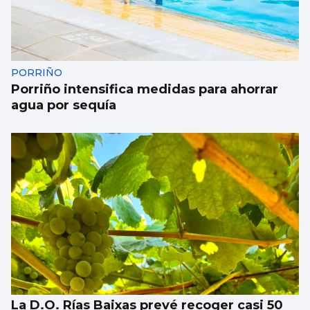
FÁBRICA
La planta de chips fotónicos Sparc moviliza
110 millones
PORRIÑO
Porriño intensifica medidas para ahorrar
agua por sequía
La D.O. Rías Baixas prevé recoger casi 50