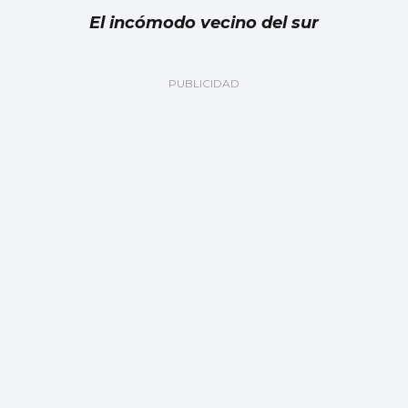
El incómodo vecino del sur
BAIXO MIÑO
La Xunta pone en marcha un plan de
mejoras en el Aloia