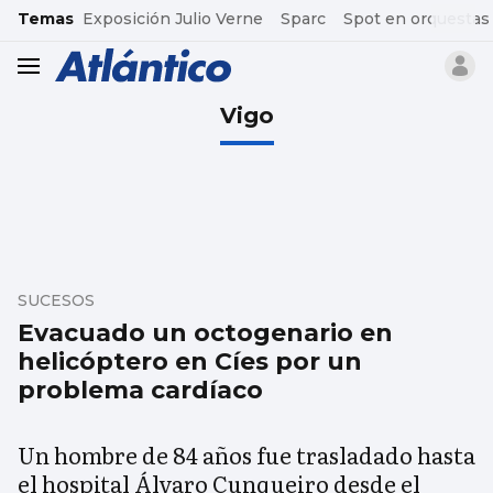
common.go-to-content
Temas
Exposición Julio Verne
Sparc
Spot en orquestas
header.menu.open
Vigo
SUCESOS
Evacuado un octogenario en
helicóptero en Cíes por un
problema cardíaco
Un hombre de 84 años fue trasladado hasta
el hospital Álvaro Cunqueiro desde el