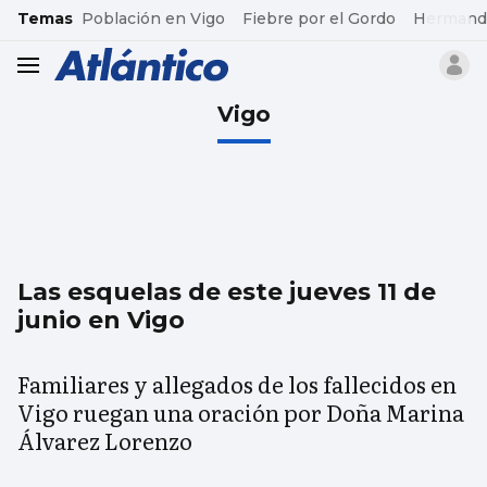
common.go-to-content
Temas
Población en Vigo
Fiebre por el Gordo
Hermand
header.menu.open
Vigo
Las esquelas de este jueves 11 de
junio en Vigo
Familiares y allegados de los fallecidos en
Vigo ruegan una oración por Doña Marina
Álvarez Lorenzo