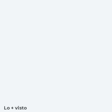
de los jóvenes
Lo + visto