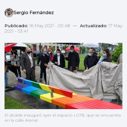
Sergio Fernández
Publicado:
16 May 2021 - 00:48
—
Actualizado:
17 May
2021 - 03:41
El alcalde inauguró ayer el espacio LGTB, que se encuentra
en la calle Arenal.