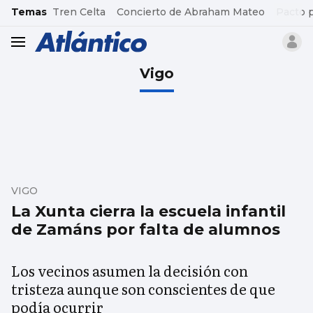
common.go-to-content
Temas
Tren Celta
Concierto de Abraham Mateo
Pacto 
header.menu.open
Vigo
VIGO
La Xunta cierra la escuela infantil
de Zamáns por falta de alumnos
Los vecinos asumen la decisión con
tristeza aunque son conscientes de que
podía ocurrir