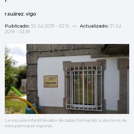
r.suárez. vigo
Publicado:
30 Jul 2019 - 02:15
—
Actualizado:
31 Jul
2019 - 02:39
La escuela infantil llevaba décadas formando a alumnos de
esta parroquia viguesa.