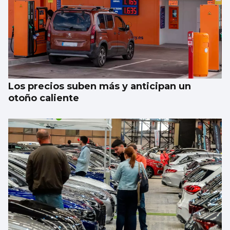
Los siniestros mortales, casi el doble que
en 2025 en Vigo y provincia
Los precios suben más y anticipan un
otoño caliente