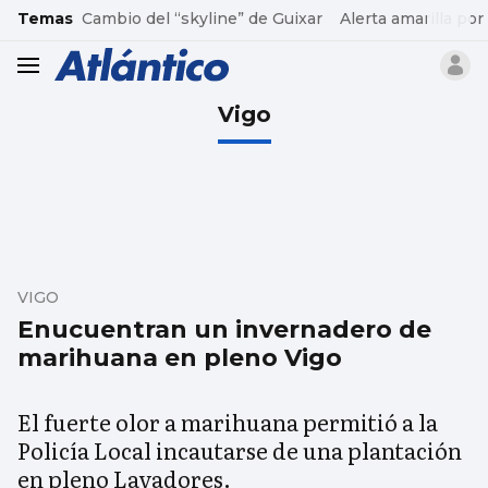
common.go-to-content
Temas
Cambio del “skyline” de Guixar
Alerta amarilla por
header.menu.open
Vigo
VIGO
Enucuentran un invernadero de
marihuana en pleno Vigo
El fuerte olor a marihuana permitió a la
Policía Local incautarse de una plantación
en pleno Lavadores.