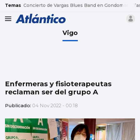
common.go-to-content
Temas
Concierto de Vargas Blues Band en Gondomar
Ta
header.menu.open
Vigo
Enfermeras y fisioterapeutas
reclaman ser del grupo A
Publicado:
04 Nov 2022 - 00:18