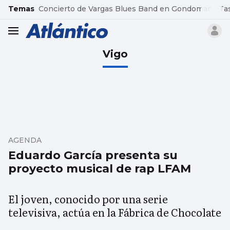
common.go-to-content
Temas
Concierto de Vargas Blues Band en Gondomar
Ta
header.menu.open
Vigo
AGENDA
Eduardo García presenta su
proyecto musical de rap LFAM
El joven, conocido por una serie
televisiva, actúa en la Fábrica de Chocolate