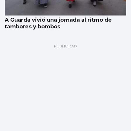
A Guarda vivió una jornada al ritmo de
tambores y bombos
La gasolina subió un 9% en el último mes y
el diésel el doble