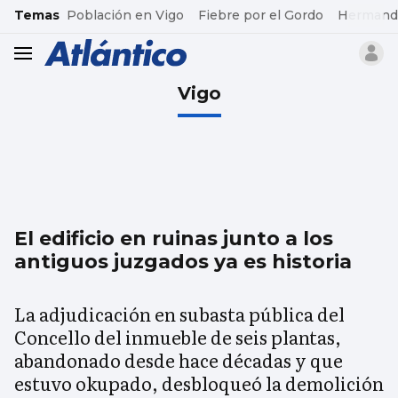
common.go-to-content
Temas
Población en Vigo
Fiebre por el Gordo
Hermand
header.menu.open
Vigo
El edificio en ruinas junto a los
antiguos juzgados ya es historia
La adjudicación en subasta pública del
Concello del inmueble de seis plantas,
abandonado desde hace décadas y que
estuvo okupado, desbloqueó la demolición