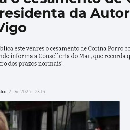
residenta da Auto
Vigo
publica este venres o cesamento de Corina Porro 
ndo informa a Consellería do Mar, que recorda 
tro dos prazos normais'.
do:
12 Dic 2024 - 23:14