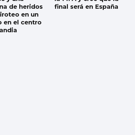
na de heridos
final será en España
tiroteo en un
o en el centro
landia