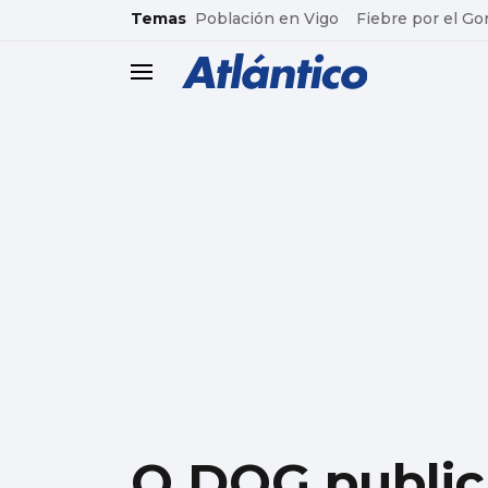
common.go-to-content
Temas
Población en Vigo
Fiebre por el Go
header.menu.open
O DOG public