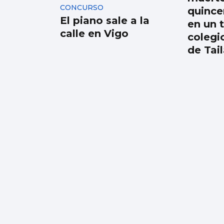
CONCURSO
quince
El piano sale a la
en un 
calle en Vigo
colegi
de Tai
Japón recuerda
Hiroshima y reabre el
debate antinuclear