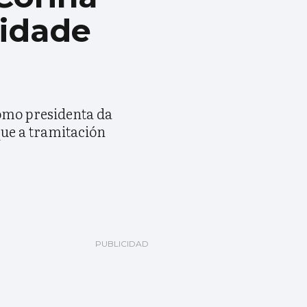
ridade
como presidenta da
que a tramitación