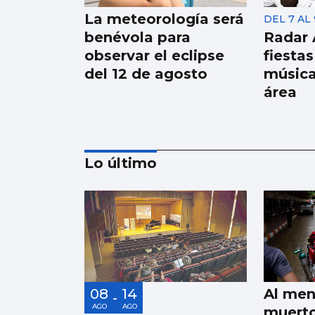
La meteorología será
DEL 7 AL
benévola para
Radar 
observar el eclipse
fiesta
del 12 de agosto
música
área
Lo último
El alquiler baja en
España después de
cuatro años, pero en
Vigo sube un 9,5%
08
14
Al men
-
AGO
AGO
muerto