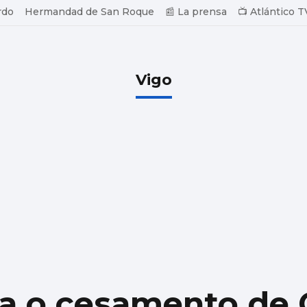
rdo
Hermandad de San Roque
📰 La prensa
📺 Atlántico T
Vigo
a o cesamento de 