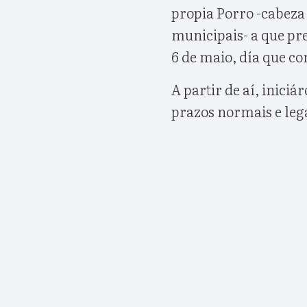
propia Porro -cabeza 
municipais- a que pr
6 de maio, día que c
A partir de aí, inici
prazos normais e lega