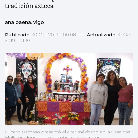
tradición azteca
ana baena. vigo
Publicado:
30 Oct 2019 - 00:08
—
Actualizado:
31 Oct
2019 - 01:19
Lucero Dámaso presentó el altar méxicano en la Casa das
Mulleres, donde hoy descubrirá sus secretos.