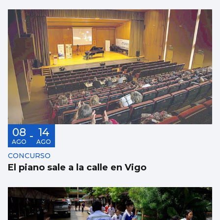
08
14
-
AGO
AGO
CONCURSO
El piano sale a la calle en Vigo