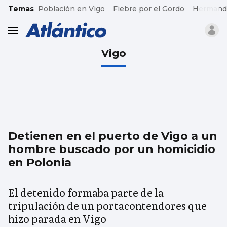
common.go-to-content
Temas
Población en Vigo
Fiebre por el Gordo
Hermand
header.menu.open
Vigo
Detienen en el puerto de Vigo a un
hombre buscado por un homicidio
en Polonia
El detenido formaba parte de la
tripulación de un portacontendores que
hizo parada en Vigo