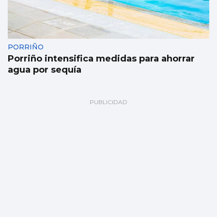
PORRIÑO
Porriño intensifica medidas para ahorrar
agua por sequía
La D.O. Rías Baixas prevé recoger casi 50