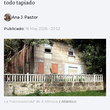
todo tapiado
Ana J. Pastor
Publicado:
16 May 2026 - 20:52
La "narcovivienda" de A Miñoca.
|
Atlántico