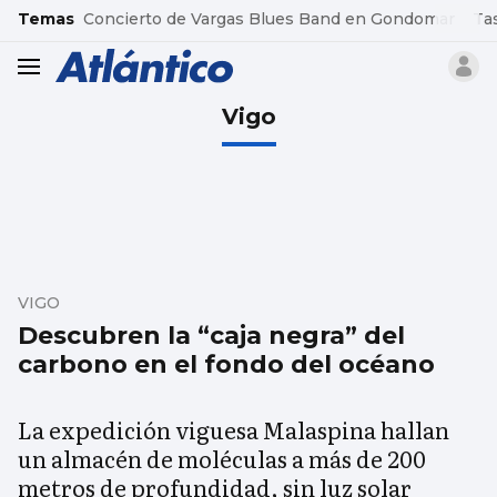
common.go-to-content
Temas
Concierto de Vargas Blues Band en Gondomar
Ta
header.menu.open
Vigo
VIGO
Descubren la “caja negra” del
carbono en el fondo del océano
La expedición viguesa Malaspina hallan
un almacén de moléculas a más de 200
metros de profundidad, sin luz solar