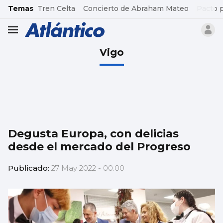
common.go-to-content
Temas
Tren Celta
Concierto de Abraham Mateo
Pacto 
header.menu.open
Vigo
Degusta Europa, con delicias
desde el mercado del Progreso
Publicado:
27 May 2022 - 00:00