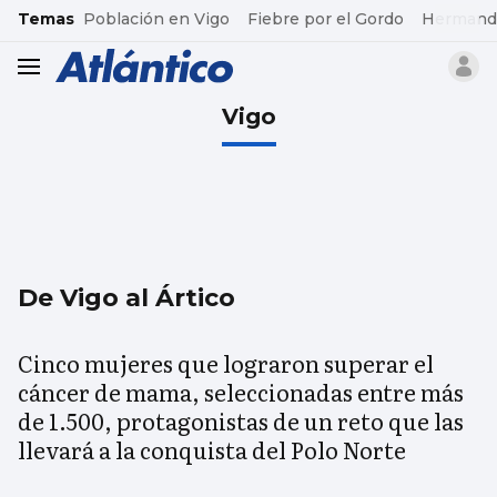
common.go-to-content
Temas
Población en Vigo
Fiebre por el Gordo
Hermand
header.menu.open
Vigo
De Vigo al Ártico
Cinco mujeres que lograron superar el
cáncer de mama, seleccionadas entre más
de 1.500, protagonistas de un reto que las
llevará a la conquista del Polo Norte