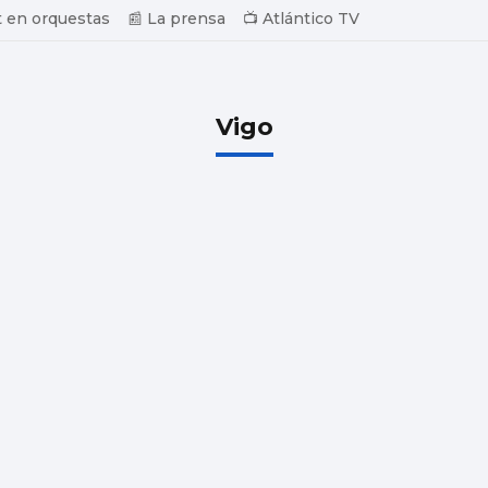
 en orquestas
📰 La prensa
📺 Atlántico TV
Vigo