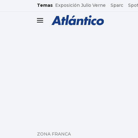
common.go-to-content
Temas
Exposición Julio Verne
Sparc
Spot
header.menu.open
ZONA FRANCA