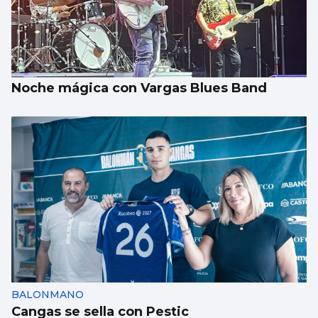
EDUCACIÓN
La FP Dual intensiva aún no convence del
todo en Vigo
Noche mágica con Vargas Blues Band
BALONMANO
Cangas se sella con Pestic