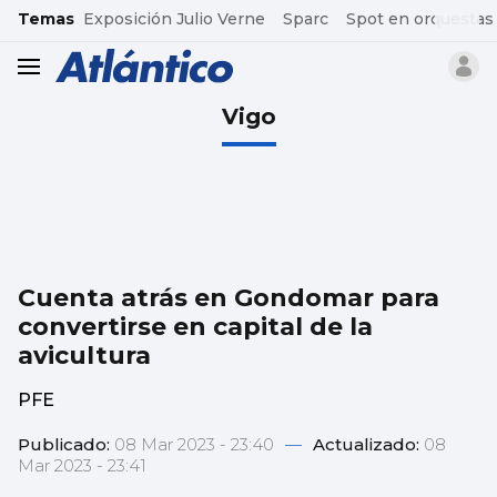
common.go-to-content
Temas
Exposición Julio Verne
Sparc
Spot en orquestas
header.menu.open
Vigo
Cuenta atrás en Gondomar para
convertirse en capital de la
avicultura
PFE
Publicado:
08 Mar 2023 - 23:40
—
Actualizado:
08
Mar 2023 - 23:41