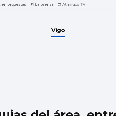
 en orquestas
📰 La prensa
📺 Atlántico TV
Vigo
uias del área, entr