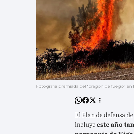
Fotografía premiada del "dragón de fuego" en 
El Plan de defensa d
incluye
este año ta
parroquia de Vigo,