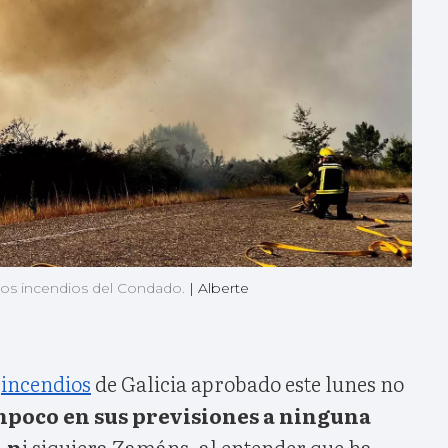
los incendios del Condado.
|
Alberte
e
incendios
de Galicia aprobado este lunes no
mpoco en sus previsiones a ninguna
 n
i siquiera Zamáns, al entender que ha