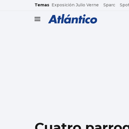
common.go-to-content
Temas
Exposición Julio Verne
Sparc
Spot
header.menu.open
Cuatro parroq