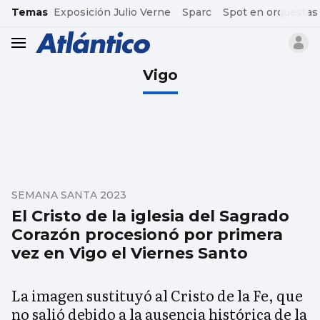
common.go-to-content
Temas
Exposición Julio Verne
Sparc
Spot en orquestas
header.menu.open
Vigo
SEMANA SANTA 2023
El Cristo de la iglesia del Sagrado
Corazón procesionó por primera
vez en Vigo el Viernes Santo
La imagen sustituyó al Cristo de la Fe, que
no salió debido a la ausencia histórica de la