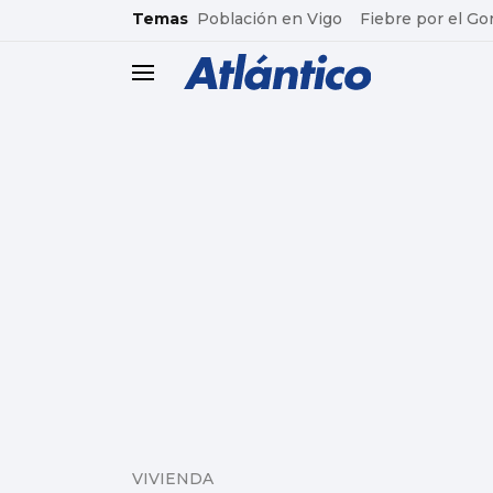
common.go-to-content
Temas
Población en Vigo
Fiebre por el Go
header.menu.open
VIVIENDA