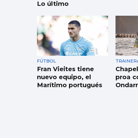
Lo último
ESCAPARATE
Famosos veraneando
en las Rías Baixas y
cantantes volcados
FÚTBOL
TRAINER
con sus fans en Vigo
Fran Vieites tiene
Chapel
nuevo equipo, el
proa c
Marítimo portugués
Ondar