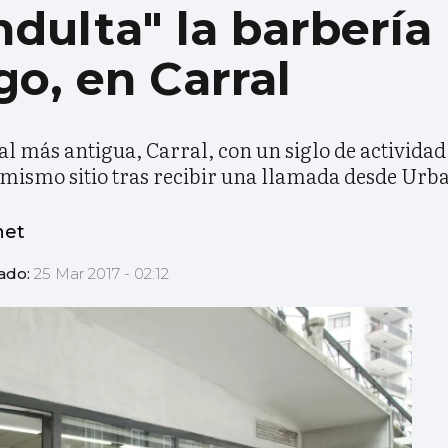
indulta" la barberí
go, en Carral
al más antigua, Carral, con un siglo de activida
mismo sitio tras recibir una llamada desde Urb
net
zado:
25 Mar 2017 - 02:12