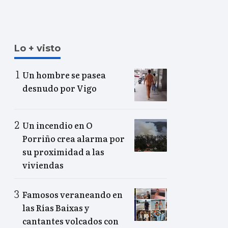
Lo + visto
Un hombre se pasea
desnudo por Vigo
Un incendio en O
Porriño crea alarma por
su proximidad a las
viviendas
Famosos veraneando en
las Rías Baixas y
cantantes volcados con