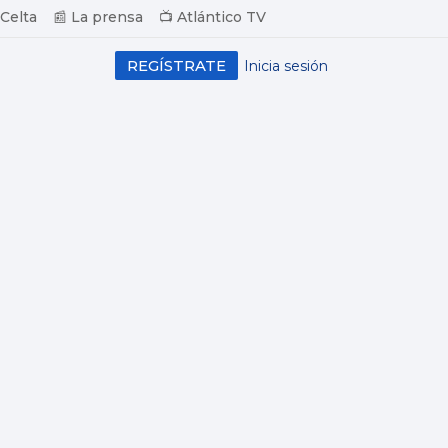
 Celta
📰 La prensa
📺 Atlántico TV
REGÍSTRATE
Inicia sesión