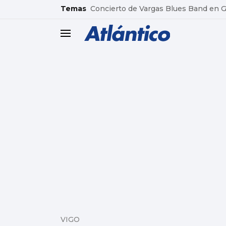
common.go-to-content
Temas
Concierto de Vargas Blues Band en
header.menu.open
VIGO