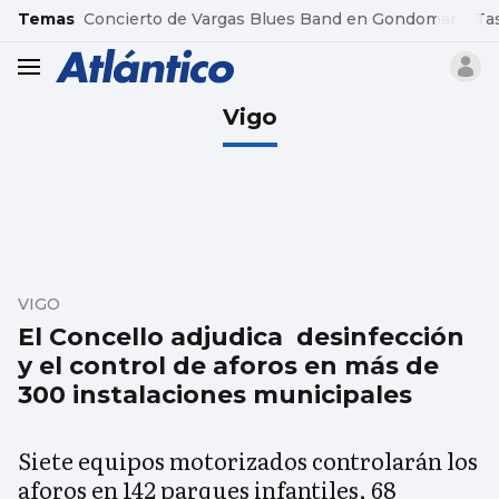
common.go-to-content
Temas
Concierto de Vargas Blues Band en Gondomar
Ta
header.menu.open
Vigo
VIGO
El Concello adjudica desinfección
y el control de aforos en más de
300 instalaciones municipales
Siete equipos motorizados controlarán los
aforos en 142 parques infantiles, 68