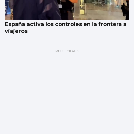
España activa los controles en la frontera a
viajeros
Galería | Celta Fortuna y Coruxo se miden
en la pretemporada