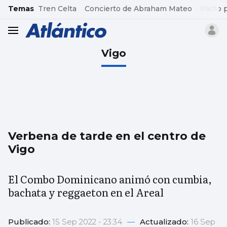
common.go-to-content
Temas
Tren Celta
Concierto de Abraham Mateo
Pacto 
header.menu.open
Vigo
Verbena de tarde en el centro de
Vigo
El Combo Dominicano animó con cumbia,
bachata y reggaeton en el Areal
Publicado:
15 Sep 2022 - 23:34
—
Actualizado:
16 Sep