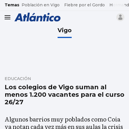
common.go-to-content
Temas
Población en Vigo
Fiebre por el Gordo
Hermand
header.menu.open
Vigo
EDUCACIÓN
Los colegios de Vigo suman al
menos 1.200 vacantes para el curso
26/27
Algunos barrios muy poblados como Coia
ya notan cada vez más en sus aulas la crisis