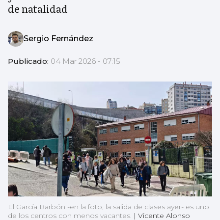
de natalidad
Sergio Fernández
Publicado:
04 Mar 2026 - 07:15
El García Barbón -en la foto, la salida de clases ayer- es uno
de los centros con menos vacantes.
|
Vicente Alonso