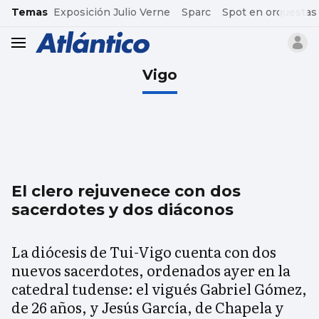
common.go-to-content
Temas
Exposición Julio Verne
Sparc
Spot en orquestas
header.menu.open
Vigo
El clero rejuvenece con dos
sacerdotes y dos diáconos
La diócesis de Tui-Vigo cuenta con dos
nuevos sacerdotes, ordenados ayer en la
catedral tudense: el vigués Gabriel Gómez,
de 26 años, y Jesús García, de Chapela y