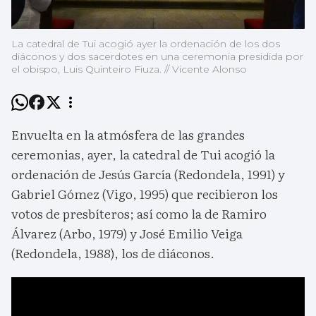
La catedral de Tui acogió ayer la ordenación de los dos
diáconos y dos sacerdotes en una ceremonia presidida por
el obispo, Luis Quinteiro Fiuza. // Vicente Alonso
Envuelta en la atmósfera de las grandes
ceremonias, ayer, la catedral de Tui acogió la
ordenación de Jesús García (Redondela, 1991) y
Gabriel Gómez (Vigo, 1995) que recibieron los
votos de presbíteros; así como la de Ramiro
Álvarez (Arbo, 1979) y José Emilio Veiga
(Redondela, 1988), los de diáconos.