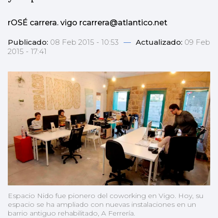
rOSÉ carrera. vigo rcarrera@atlantico.net
Publicado:
08 Feb 2015 - 10:53
—
Actualizado:
09 Feb
2015 - 17:41
Espacio Nido fue pionero del coworking en Vigo. Hoy, su
espacio se ha ampliado con nuevas instalaciones en un
barrio antiguo rehabilitado, A Ferrería.