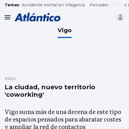
common.go-to-content
Temas
Accidente mortal en Vilagarcía
Peinador
Clases 
header.menu.open
Vigo
VIGO
La ciudad, nuevo territorio
'coworking'
Vigo suma más de una decena de este tipo
de espacios pensados para abaratar costes
y ampliar la red de contactos