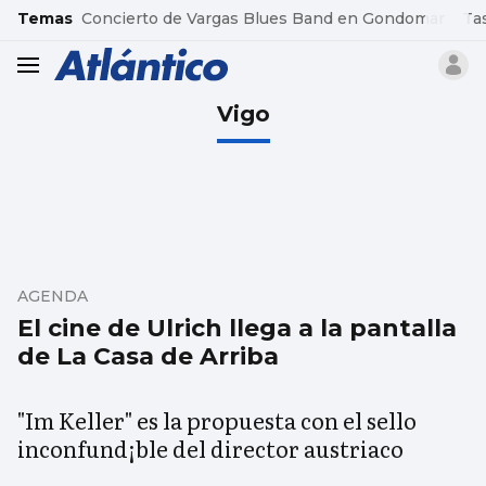
common.go-to-content
Temas
Concierto de Vargas Blues Band en Gondomar
Ta
header.menu.open
Vigo
AGENDA
El cine de Ulrich llega a la pantalla
de La Casa de Arriba
"Im Keller" es la propuesta con el sello
inconfund¡ble del director austriaco