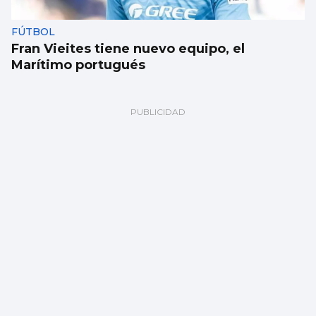
FÚTBOL
Fran Vieites tiene nuevo equipo, el
Marítimo portugués
TRAINERAS
Chapela vence a Ares proa con proa en
Ondarroa