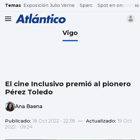
common.go-to-content
Temas
Exposición Julio Verne
Sparc
Spot en orquestas
header.menu.open
Vigo
El cine Inclusivo premió al pionero
Pérez Toledo
Ana Baena
Publicado:
18 Oct 2022 - 22:38
—
Actualizado:
19 Oct
2022 - 09:24