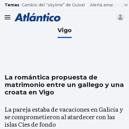
common.go-to-content
Temas
Cambio del “skyline” de Guixar
Alerta amarilla por
header.menu.open
Vigo
La romántica propuesta de
matrimonio entre un gallego y una
croata en Vigo
La pareja estaba de vacaciones en Galicia y
se comprometieron al atardecer con las
islas Cíes de fondo