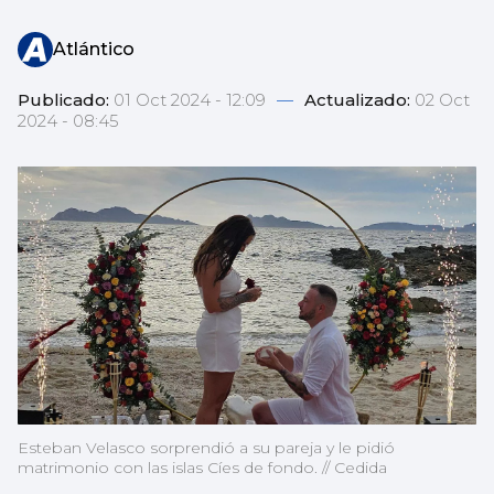
Atlántico
Publicado:
01 Oct 2024 - 12:09
—
Actualizado:
02 Oct
2024 - 08:45
Esteban Velasco sorprendió a su pareja y le pidió
matrimonio con las islas Cíes de fondo. // Cedida