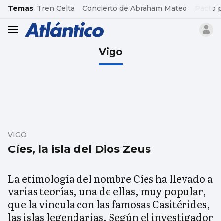
common.go-to-content
Temas
Tren Celta
Concierto de Abraham Mateo
Pacto 
header.menu.open
Vigo
VIGO
Cíes, la isla del Dios Zeus
La etimología del nombre Cíes ha llevado a
varias teorías, una de ellas, muy popular,
que la vincula con las famosas Casitérides,
las islas legendarias. Según el investigador