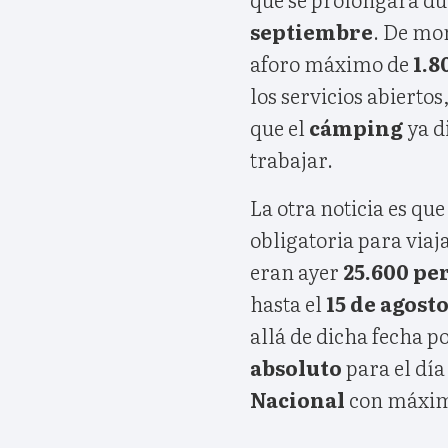
septiembre
. De mo
aforo máximo de
1.8
los servicios abiertos
que el
cámping
ya d
trabajar.
La otra noticia es que
obligatoria para via
eran ayer
25.600 pe
hasta el
15 de agost
allá de dicha fecha 
absoluto
para el día
Nacional
con máxim