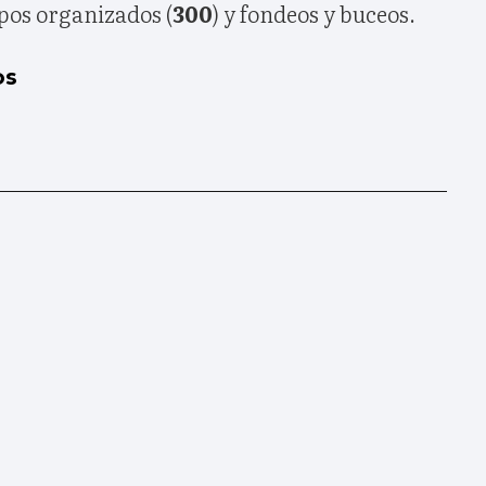
upos organizados (
300
) y fondeos y buceos.
os