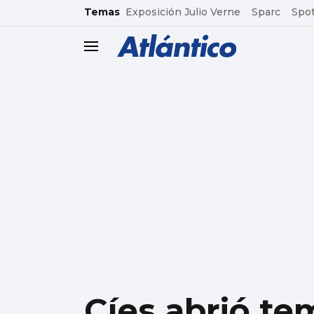
common.go-to-content
Temas
Exposición Julio Verne
Sparc
Spot
header.menu.open
Cíes abrió t