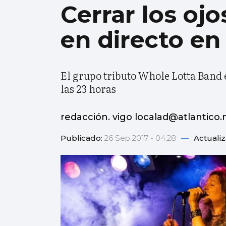
Cerrar los ojo
en directo en
El grupo tributo Whole Lotta Band es
las 23 horas
redacción. vigo localad@atlantico.
Publicado:
26 Sep 2017 - 04:28
—
Actuali