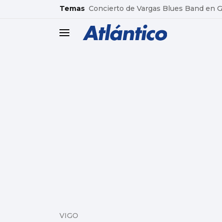
common.go-to-content
Temas
Concierto de Vargas Blues Band en
header.menu.open
VIGO