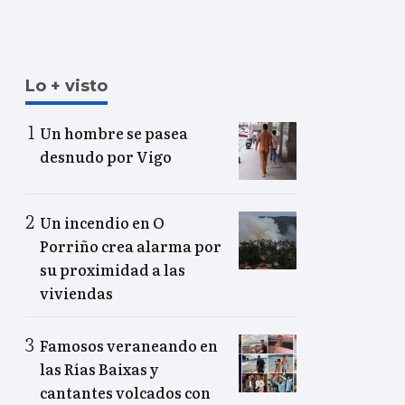
Lo + visto
Un hombre se pasea
desnudo por Vigo
Un incendio en O
Porriño crea alarma por
su proximidad a las
viviendas
Famosos veraneando en
las Rías Baixas y
cantantes volcados con