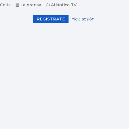
 Celta
📰 La prensa
📺 Atlántico TV
REGÍSTRATE
Inicia sesión