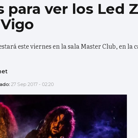
s para ver los Led 
 Vigo
tará este viernes en la sala Master Club, en la ca
net
zado:
27 Sep 2017 - 02:20