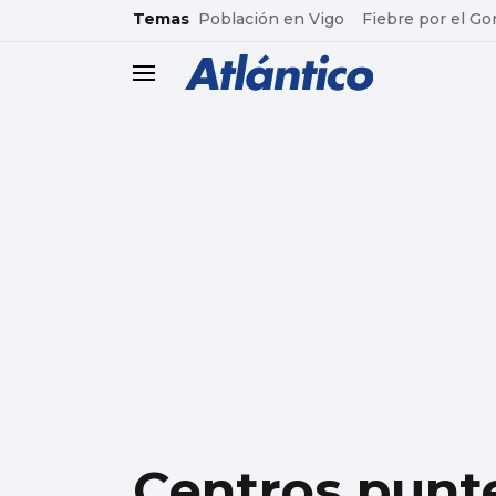
common.go-to-content
Temas
Población en Vigo
Fiebre por el Go
header.menu.open
Centros punte