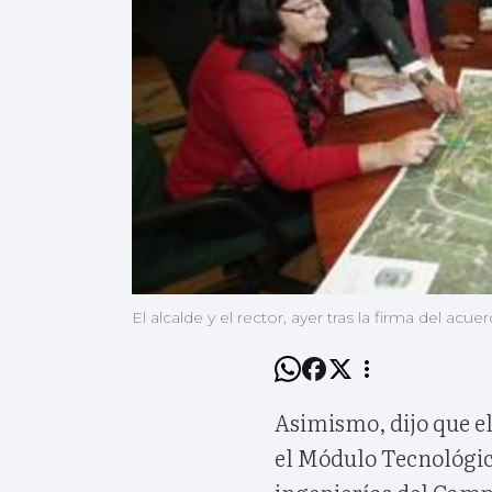
El alcalde y el rector, ayer tras la firma del acu
Asimismo, dijo que e
el Módulo Tecnológico
ingenierías del Campu