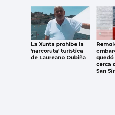
La meteorología será
benévola para
observar el eclipse
del 12 de agosto
La Xunta prohíbe la
Remol
'narcoruta' turística
embar
de Laureano Oubiña
quedó 
cerca d
San S