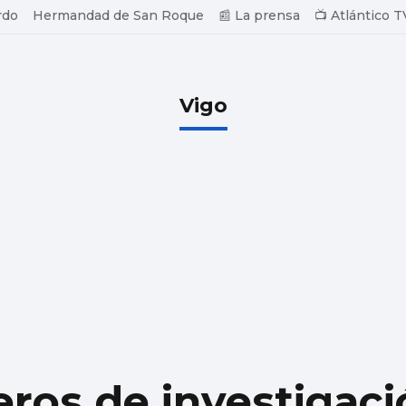
rdo
Hermandad de San Roque
📰 La prensa
📺 Atlántico T
Vigo
ros de investigaci