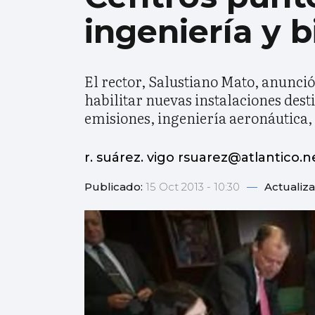
ingeniería y 
El rector, Salustiano Mato, anunció
habilitar nuevas instalaciones des
emisiones, ingeniería aeronáutica,
r. suárez. vigo rsuarez@atlantico.n
Publicado:
15 Oct 2013 - 10:30
—
Actualiz