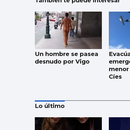
También te puede interesar
Un hombre se pasea
Evacú
desnudo por Vigo
emerge
menor 
Cíes
Lo último