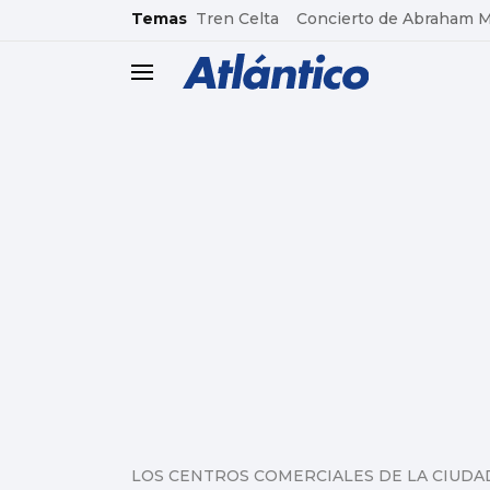
common.go-to-content
Temas
Tren Celta
Concierto de Abraham 
header.menu.open
LOS CENTROS COMERCIALES DE LA CIUDA