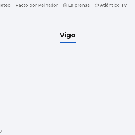
Mateo
Pacto por Peinador
📰 La prensa
📺 Atlántico TV
Vigo
D