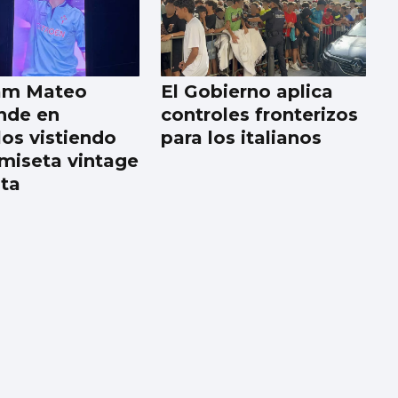
am Mateo
El Gobierno aplica
nde en
controles fronterizos
los vistiendo
para los italianos
miseta vintage
lta