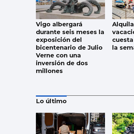
Vigo albergará
Alquila
durante seis meses la
vacaci
exposición del
cuesta
bicentenario de Julio
la sem
Verne con una
inversión de dos
millones
Lo último
Juan de Castro: “No