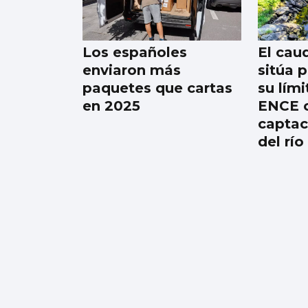
festival tentamos un
equilibrio entre
calidade e
Los españoles
El caud
informalidade”
enviaron más
sitúa 
paquetes que cartas
su lími
en 2025
ENCE c
captac
del río
Los españoles
Judeline y Rusowsky,
colaboraciones en el