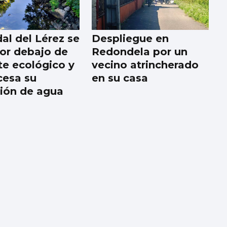
al del Lérez se
Despliegue en
por debajo de
Redondela por un
te ecológico y
vecino atrincherado
esa su
en su casa
ión de agua