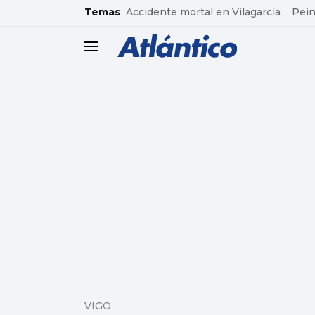
common.go-to-content
Temas
Accidente mortal en Vilagarcía
Pein
header.menu.open
VIGO