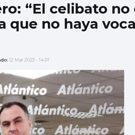
o: “El celibato no 
a que no haya voc
ado:
12 Mar 2023 - 14:01