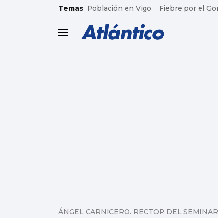
common.go-to-content
Temas
Población en Vigo
Fiebre por el Go
header.menu.open
ÁNGEL CARNICERO. RECTOR DEL SEMINAR