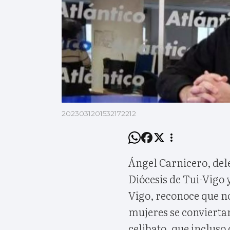
2023031201532172212
Ángel Carnicero, dele
Diócesis de Tui-Vigo
Vigo, reconoce que n
mujeres se conviertan
celibato, que incluso 