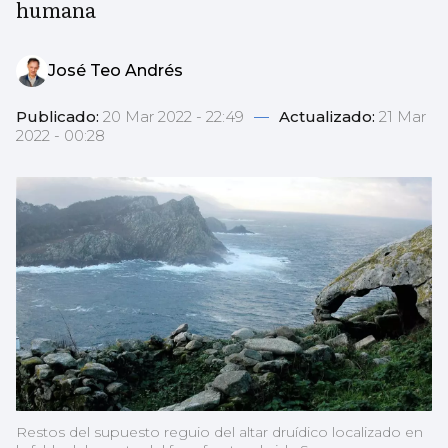
humana
José Teo Andrés
Publicado:
20 Mar 2022 - 22:49
—
Actualizado:
21 Mar
2022 - 00:28
Restos del supuesto reguio del altar druídico localizado en