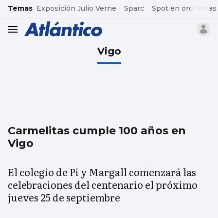
common.go-to-content
Temas
Exposición Julio Verne
Sparc
Spot en orquestas
header.menu.open
Vigo
Carmelitas cumple 100 años en
Vigo
El colegio de Pi y Margall comenzará las
celebraciones del centenario el próximo
jueves 25 de septiembre