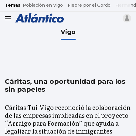
common.go-to-content
Temas
Población en Vigo
Fiebre por el Gordo
Hermand
header.menu.open
Vigo
Cáritas, una oportunidad para los
sin papeles
Cáritas Tui-Vigo reconoció la colaboración
de las empresas implicadas en el proyecto
“Arraigo para Formación” que ayuda a
legalizar la situación de inmigrantes