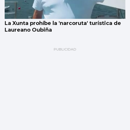
La Xunta prohíbe la 'narcoruta' turística de
Laureano Oubiña
Remolcan una embarcación que quedó a la
deriva cerca de la isla de San Simón