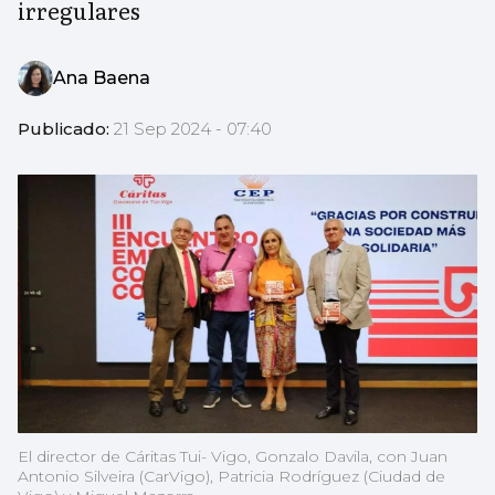
irregulares
Ana Baena
Publicado:
21 Sep 2024 - 07:40
El director de Cáritas Tui- Vigo, Gonzalo Davila, con Juan
Antonio Silveira (CarVigo), Patricia Rodríguez (Ciudad de