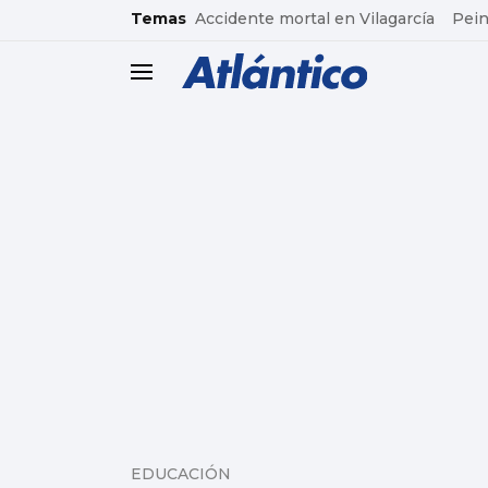
common.go-to-content
Temas
Accidente mortal en Vilagarcía
Pein
header.menu.open
EDUCACIÓN