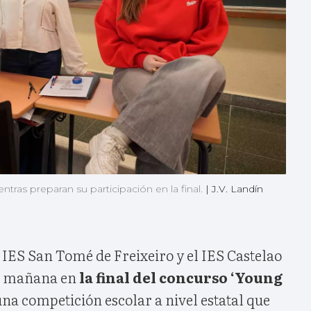
ntras preparan su participación en la final.
|
J.V. Landín
l IES San Tomé de Freixeiro y el IES Castelao
o mañana en
la final del concurso ‘Young
na competición escolar a nivel estatal que