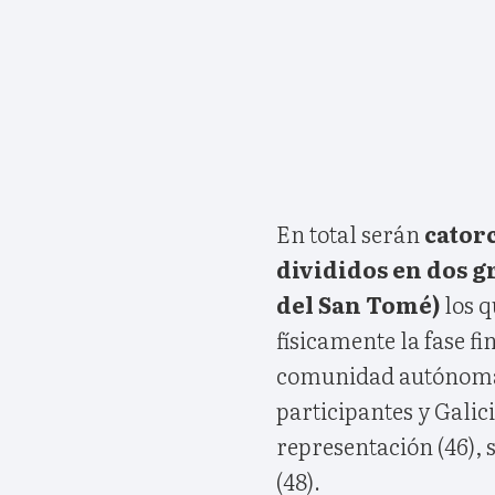
En total serán
catorc
divididos en dos gr
del San Tomé)
los q
físicamente la fase f
comunidad autónoma.
participantes y Gali
representación (46), 
(48).