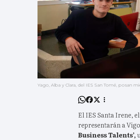
Yago, Alba y Clara, del IES San Tomé, posan mie
El IES Santa Irene, e
representarán a Vig
Business Talents’,
u