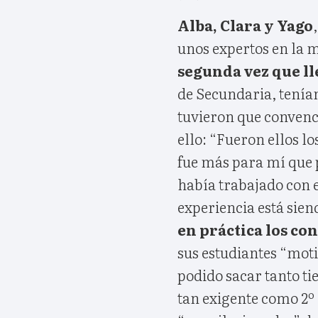
Alba, Clara y Yago
unos expertos en la m
segunda vez que lle
de Secundaria, tenían
tuvieron que conven
ello: “Fueron ellos lo
fue más para mí que p
había trabajado con e
experiencia está si
en práctica los co
sus estudiantes “mot
podido sacar tanto t
tan exigente como 2º 