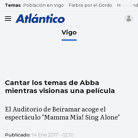
common.go-to-content
Temas
Población en Vigo
Fiebre por el Gordo
Hermand
header.menu.open
Vigo
Cantar los temas de Abba
mientras visionas una película
El Auditorio de Beiramar acoge el
espectáculo "Mamma Mía! Sing Alone"
Publicado:
14 Ene 2017 - 02:10