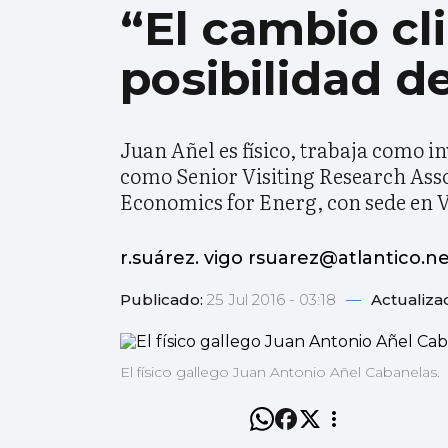
“El cambio cl
posibilidad d
Juan Añel es físico, trabaja como 
como Senior Visiting Research Assoc
Economics for Energ, con sede en V
r.suárez. vigo rsuarez@atlantico.n
Publicado:
25 Jul 2016 - 03:18
—
Actualiza
El físico gallego Juan Antonio Añel Cabanelas.