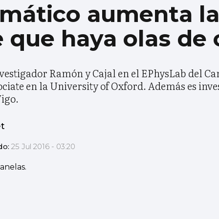
imático aumenta l
e que haya olas de 
investigador Ramón y Cajal en el EPhysLab del C
iate en la University of Oxford. Además es inves
igo.
et
do:
25 Jul 2016 - 03:20