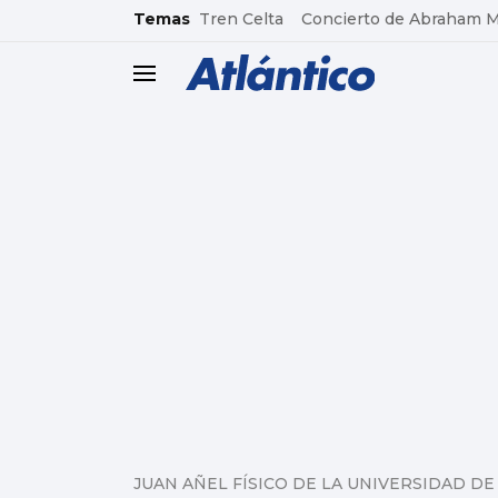
common.go-to-content
Temas
Tren Celta
Concierto de Abraham 
header.menu.open
JUAN AÑEL FÍSICO DE LA UNIVERSIDAD DE