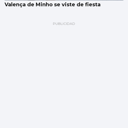
Valença de Minho se viste de fiesta
REDONDELA
Un taller mejora los espacios públicos del
municipio