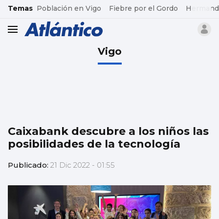
common.go-to-content
Temas
Población en Vigo
Fiebre por el Gordo
Hermand
header.menu.open
Vigo
Caixabank descubre a los niños las
posibilidades de la tecnología
Publicado:
21 Dic 2022 - 01:55