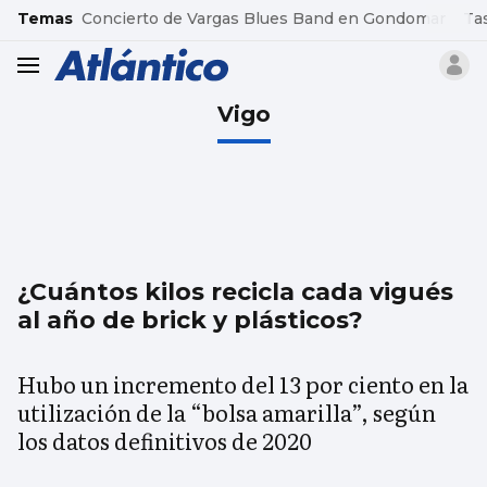
common.go-to-content
Temas
Concierto de Vargas Blues Band en Gondomar
Ta
header.menu.open
Vigo
¿Cuántos kilos recicla cada vigués
al año de brick y plásticos?
Hubo un incremento del 13 por ciento en la
utilización de la “bolsa amarilla”, según
los datos definitivos de 2020