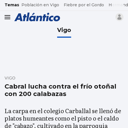
common.go-to-content
Temas
Población en Vigo
Fiebre por el Gordo
Hermand
header.menu.open
Vigo
VIGO
Cabral lucha contra el frío otoñal
con 200 calabazas
La carpa en el colegio Carballal se llenó de
platos humeantes como el pisto o el caldo
de "cabazo", cultivado en la parroquia