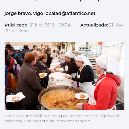
jorge bravo. vigo localad@atlantico.net
Publicado:
21 Nov 2016 - 09:54
—
Actualizado:
21 Nov
2016 - 18:52
Los asistentes hicieron cola para poder probar el pisto de
calabaza, una variante del plato manchego.