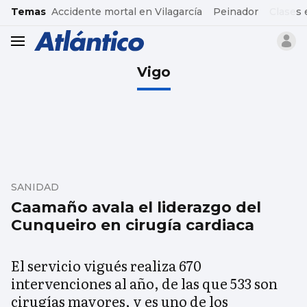
common.go-to-content
Temas
Accidente mortal en Vilagarcía
Peinador
Clases 
header.menu.open
Vigo
SANIDAD
Caamaño avala el liderazgo del
Cunqueiro en cirugía cardiaca
El servicio vigués realiza 670
intervenciones al año, de las que 533 son
cirugías mayores, y es uno de los