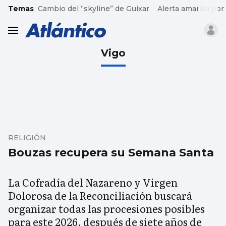
common.go-to-content
Temas
Cambio del “skyline” de Guixar
Alerta amarilla por
header.menu.open
Vigo
RELIGIÓN
Bouzas recupera su Semana Santa
La Cofradía del Nazareno y Virgen
Dolorosa de la Reconciliación buscará
organizar todas las procesiones posibles
para este 2026, después de siete años de