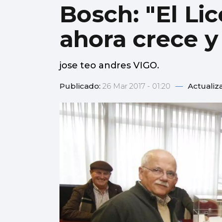
Bosch: "El L
ahora crece y
jose teo andres VIGO.
Publicado:
26 Mar 2017 - 01:20
—
Actualiz