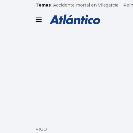
common.go-to-content
Temas
Accidente mortal en Vilagarcía
Pein
header.menu.open
VIGO